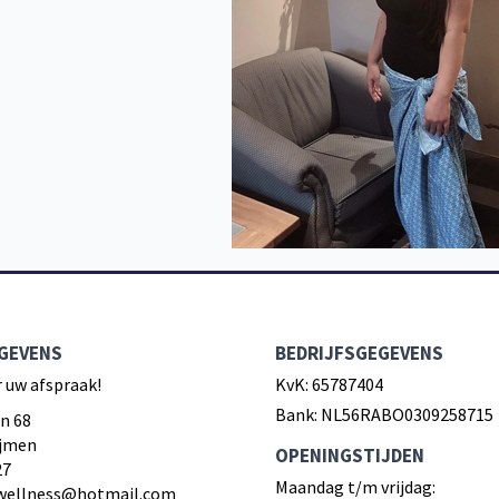
GEVENS
BEDRIJFSGEGEVENS
r uw afspraak!
KvK: 65787404
Bank: NL56RABO0309258715
n 68
ijmen
OPENINGSTIJDEN
27
Maandag t/m vrijdag:
iwellness@hotmail.com